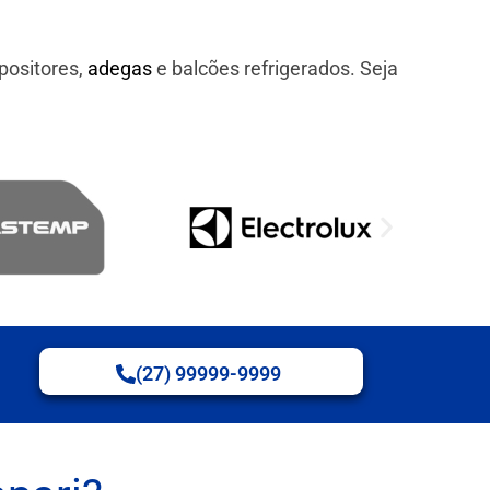
positores,
adegas
e balcões refrigerados. Seja
(27) 99999-9999