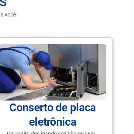
ES
de você.
Conserto de placa
eletrônica
Geladeira desligando sozinha ou sem