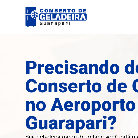
Ir
para
o
conteúdo
Precisando d
Conserto de 
no Aeroport
Guarapari?
Sua geladeira parou de gelar e você está p