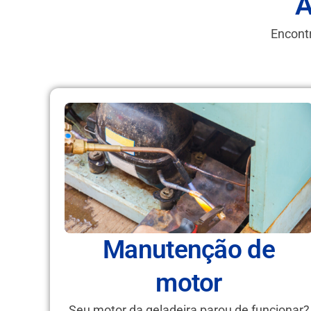
A
Encontr
Manutenção de
motor
Seu motor da geladeira parou de funcionar?