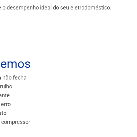
 e o desempenho ideal do seu eletrodoméstico.
vemos
a não fecha
rulho
ante
 erro
ato
e compressor