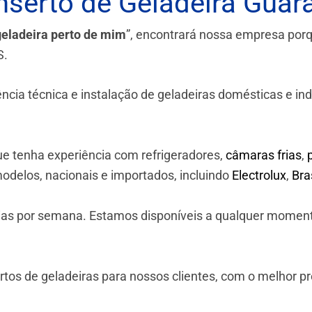
serto de Geladeira Guara
geladeira perto de mim
”, encontrará nossa empresa por
S.
a técnica e instalação de geladeiras domésticas e industr
e tenha experiência com refrigeradores,
câmaras frias
,
odelos, nacionais e importados, incluindo
Electrolux
,
Br
 dias por semana. Estamos disponíveis a qualquer momen
os de geladeiras para nossos clientes, com o melhor p