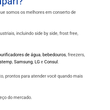
pari?
que somos os melhores em conserto de
iais, incluindo side by side, frost free,
purificadores de água
,
bebedouros
, freezers,
astemp
,
Samsung
,
LG
e
Consul
.
to, prontos para atender você quando mais
reço do mercado.