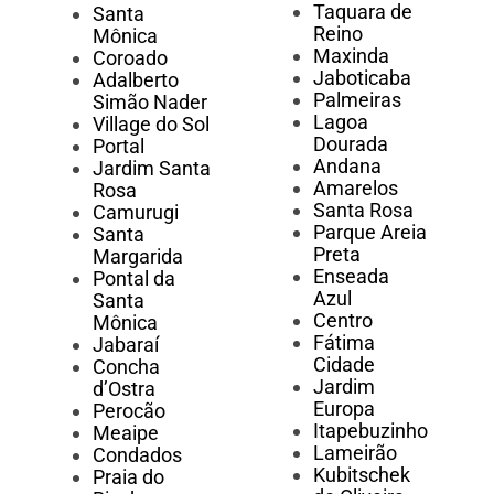
Taquara de
Santa
Reino
Mônica
Maxinda
Coroado
Jaboticaba
Adalberto
Palmeiras
Simão Nader
Lagoa
Village do Sol
Dourada
Portal
Andana
Jardim Santa
Amarelos
Rosa
Santa Rosa
Camurugi
Parque Areia
Santa
Preta
Margarida
Enseada
Pontal da
Azul
Santa
Centro
Mônica
Fátima
Jabaraí
Cidade
Concha
Jardim
d’Ostra
Europa
Perocão
Itapebuzinho
Meaipe
Lameirão
Condados
Kubitschek
Praia do