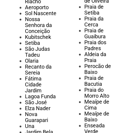
de Oliveira
Riacho
Praia de
Aeroporto
Setiba
Sol Nascente
Praia da
Nossa
Cerca
Senhora da
Praia de
Conceição
Guaibura
Kubitschek
Praia dos
Setiba
Padres
São Judas
Aldeia da
Tadeu
Praia
Olaria
Perocão de
Recanto da
Baixo
Sereia
Praia de
Fátima
Bacutia
Cidade
Praia do
Jardim
Morro Alto
Lagoa Funda
Meaípe de
São José
Cima
Elza Nader
Meaípe de
Nova
Baixo
Guarapari
Enseada
Una
Verde
Jardim Bela