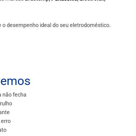
 e o desempenho ideal do seu eletrodoméstico.
vemos
a não fecha
rulho
ante
 erro
ato