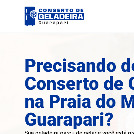
Ir
para
o
conteúdo
Precisando d
Conserto de 
na Praia do 
Guarapari?
Sua geladeira parou de gelar e você está p