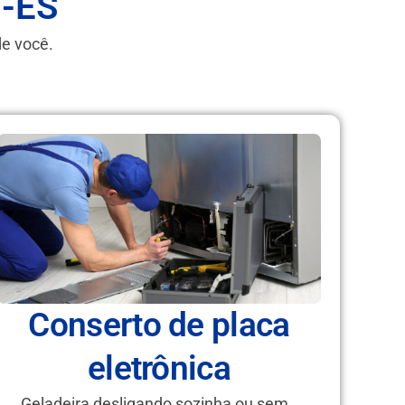
i-ES
de você.
Conserto de placa
eletrônica
Geladeira desligando sozinha ou sem