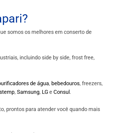
pari?
que somos os melhores em conserto de
iais, incluindo side by side, frost free,
purificadores de água
,
bebedouros
, freezers,
astemp
,
Samsung
,
LG
e
Consul
.
to, prontos para atender você quando mais