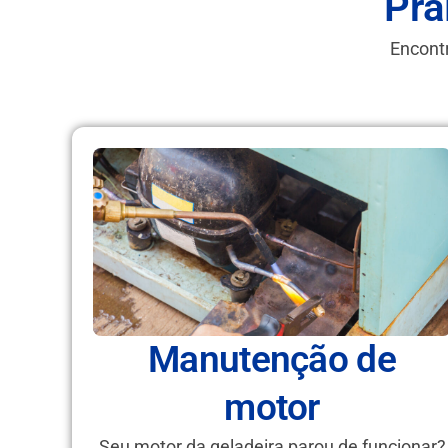
Pra
Encontr
Manutenção de
motor
Seu motor da geladeira parou de funcionar?