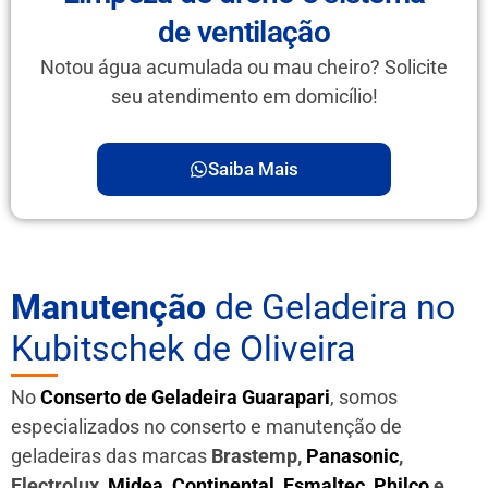
de ventilação
Notou água acumulada ou mau cheiro? Solicite
seu atendimento em domicílio!
Saiba Mais
Manutenção
de Geladeira no
Kubitschek de Oliveira
No
Conserto de Geladeira Guarapari
, somos
especializados no conserto e manutenção de
geladeiras das marcas
Brastemp,
Panasonic
,
Electrolux,
Midea
,
Continental
,
Esmaltec
,
Philco
e