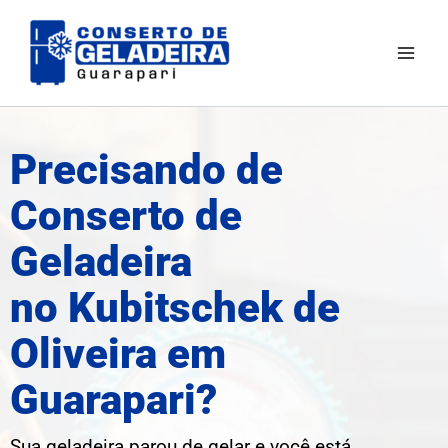
Ir
Mai
para
Men
o
conteúdo
Precisando de
Conserto de
Geladeira
no Kubitschek de
Oliveira em
Guarapari?
Sua geladeira parou de gelar e você está