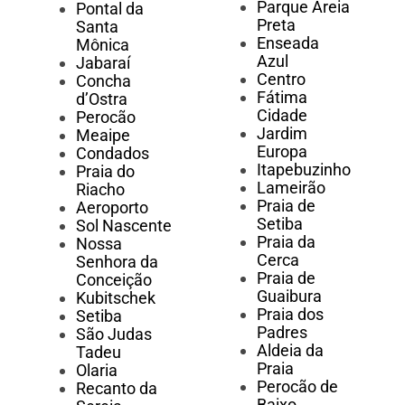
Parque Areia
Pontal da
Preta
Santa
Enseada
Mônica
Azul
Jabaraí
Centro
Concha
Fátima
d’Ostra
Cidade
Perocão
Jardim
Meaipe
Europa
Condados
Itapebuzinho
Praia do
Lameirão
Riacho
Praia de
Aeroporto
Setiba
Sol Nascente
Praia da
Nossa
Cerca
Senhora da
Praia de
Conceição
Guaibura
Kubitschek
Praia dos
Setiba
Padres
São Judas
Aldeia da
Tadeu
Praia
Olaria
Perocão de
Recanto da
Baixo