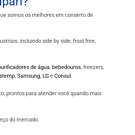
pari?
que somos os melhores em conserto de
iais, incluindo side by side, frost free,
purificadores de água
,
bebedouros
, freezers,
astemp
,
Samsung
,
LG
e
Consul
.
to, prontos para atender você quando mais
reço do mercado.