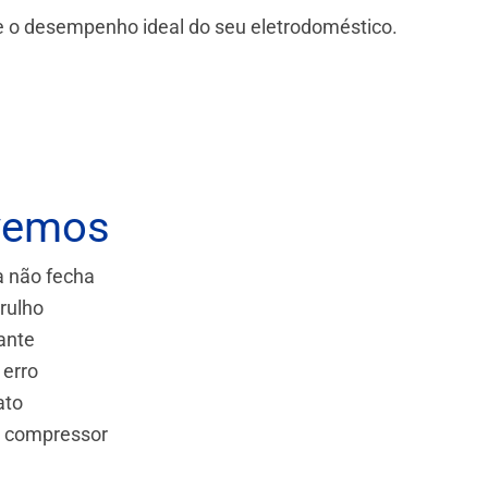
 e o desempenho ideal do seu eletrodoméstico.
vemos
a não fecha
rulho
ante
 erro
ato
e compressor