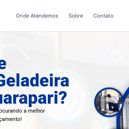
Onde Atendemos
Sobre
Contato
e
Geladeira
arapari?
rocurando a melhor
rçamento!