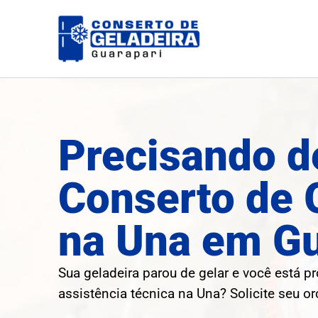
Ir
para
o
conteúdo
Precisando d
Conserto de 
na Una em Gu
Sua geladeira parou de gelar e você está p
assistência técnica na Una? Solicite seu o