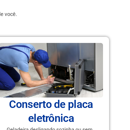
de você.
Conserto de placa
eletrônica
Geladeira desligando sozinha ou sem