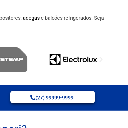
positores,
adegas
e balcões refrigerados. Seja
(27) 99999-9999