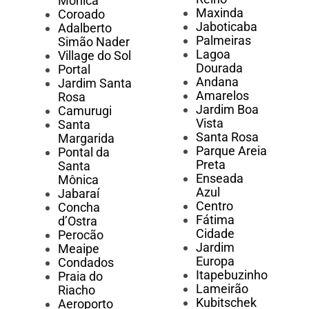
Mônica
Maxinda
Coroado
Jaboticaba
Adalberto
Palmeiras
Simão Nader
Lagoa
Village do Sol
Dourada
Portal
Andana
Jardim Santa
Amarelos
Rosa
Jardim Boa
Camurugi
Vista
Santa
Santa Rosa
Margarida
Parque Areia
Pontal da
Preta
Santa
Enseada
Mônica
Azul
Jabaraí
Centro
Concha
Fátima
d’Ostra
Cidade
Perocão
Jardim
Meaipe
Europa
Condados
Itapebuzinho
Praia do
Lameirão
Riacho
Kubitschek
Aeroporto