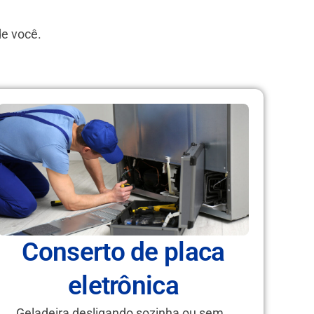
de você.
Conserto de placa
eletrônica
Geladeira desligando sozinha ou sem