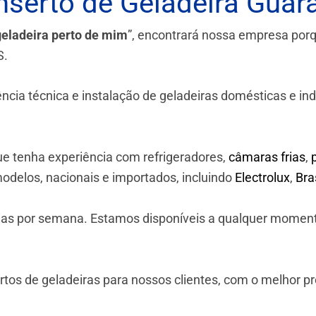
serto de Geladeira Guara
geladeira perto de mim
”, encontrará nossa empresa por
S.
a técnica e instalação de geladeiras domésticas e industr
e tenha experiência com refrigeradores,
câmaras frias
,
odelos, nacionais e importados, incluindo
Electrolux
,
Br
 dias por semana. Estamos disponíveis a qualquer momen
os de geladeiras para nossos clientes, com o melhor p