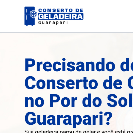
Ir
para
o
conteúdo
Precisando d
Conserto de 
no Por do So
Guarapari?
Sua geladeira parou de gelar e você está p