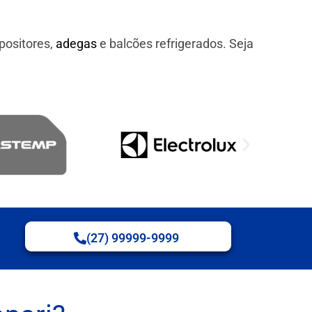
positores,
adegas
e balcões refrigerados. Seja
(27) 99999-9999