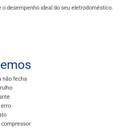
 e o desempenho ideal do seu eletrodoméstico.
vemos
a não fecha
rulho
ante
 erro
ato
e compressor