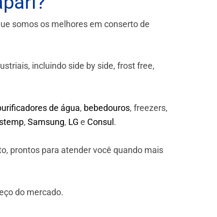
pari?
que somos os melhores em conserto de
iais, incluindo side by side, frost free,
purificadores de água
,
bebedouros
, freezers,
astemp
,
Samsung
,
LG
e
Consul
.
to, prontos para atender você quando mais
reço do mercado.