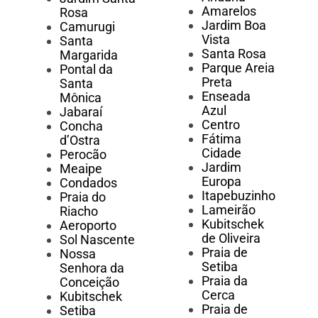
Amarelos
Rosa
Jardim Boa
Camurugi
Vista
Santa
Santa Rosa
Margarida
Parque Areia
Pontal da
Preta
Santa
Enseada
Mônica
Azul
Jabaraí
Centro
Concha
Fátima
d’Ostra
Cidade
Perocão
Jardim
Meaipe
Europa
Condados
Itapebuzinho
Praia do
Lameirão
Riacho
Kubitschek
Aeroporto
de Oliveira
Sol Nascente
Praia de
Nossa
Setiba
Senhora da
Praia da
Conceição
Cerca
Kubitschek
Praia de
Setiba